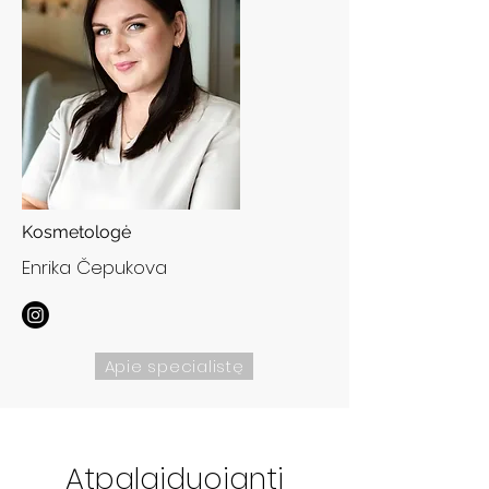
Kosmetologė
Enrika Čepukova
Apie specialistę
Atpalaiduojanti