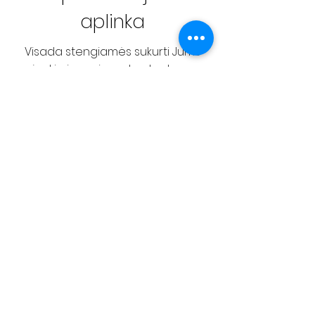
aplinka
Visada stengiamės sukurti Jums
jaukią ir ramią erdvę, kad sau
skirtas laikas taptų dar malonesnis
Prekės ženklai