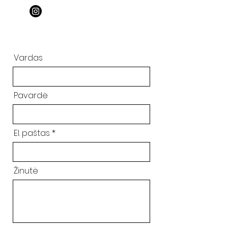
Vardas
Pavardė
El. paštas
Žinutė