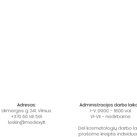
​​Adresas:
Administracijos darbo laik
Ukmergės g. 241, Vilnius
I–V: 09:00 – 18:00 val.
+370 60 141 591
VI-VII – nedirbame
leskin@medexy.lt
Dėl kosmetologių darbo la
prašome kreiptis individuali