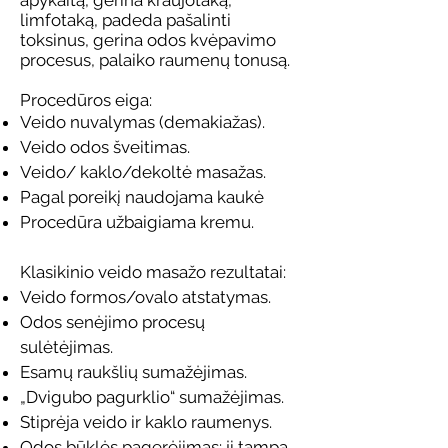
apykaitą, gerina kraujotaką,
limfotaką, padeda pašalinti
toksinus, gerina odos kvėpavimo
procesus, palaiko raumenų tonusą.
Procedūros eiga:
Veido nuvalymas (demakiažas).
Veido odos šveitimas.
Veido/ kaklo/dekoltė masažas.
Pagal poreikį naudojama kaukė
Procedūra užbaigiama kremu.
Klasikinio veido masažo rezultatai:
Veido formos/ovalo atstatymas.
Odos senėjimo procesų
sulėtėjimas.
Esamų raukšlių sumažėjimas.
„Dvigubo pagurklio“ sumažėjimas.
Stiprėja veido ir kaklo raumenys.
Odos būklės pagerėjimas: ji tampa