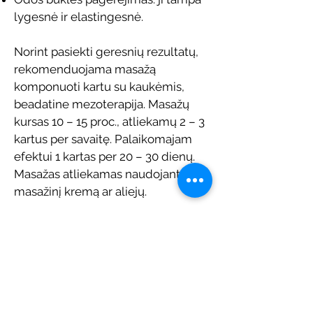
lygesnė ir elastingesnė.
Norint pasiekti geresnių rezultatų,
rekomenduojama masažą
komponuoti kartu su kaukėmis,
beadatine mezoterapija. Masažų
kursas 10 – 15 proc., atliekamų 2 – 3
kartus per savaitę. Palaikomajam
efektui 1 kartas per 20 – 30 dienų.
Masažas atliekamas naudojant
masažinį kremą ar aliejų.
Kaina:
€25
Procedūros trukmė:
60
min.
Registracija:
+370 65946460