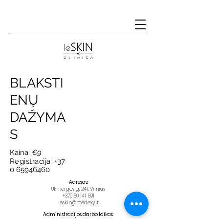
BLAKSTI
ENŲ
DAŽYMA
S
Kaina:
€9
Registracija:
+37
0 65946460
​​Adresas:
Ukmergės g. 241, Vilnius
+370 60 141 591
leskin@medexy.lt
Administracijos darbo laikas: